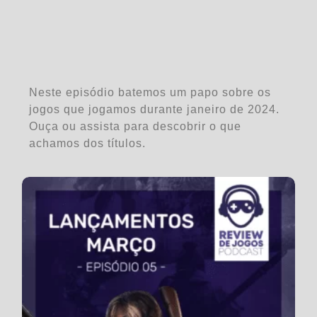
Neste episódio batemos um papo sobre os
jogos que jogamos durante janeiro de 2024.
Ouça ou assista para descobrir o que
achamos dos títulos.