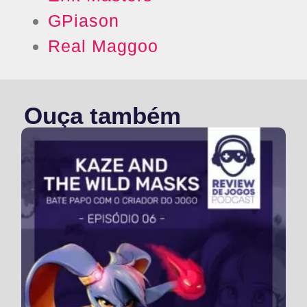
GPiason
Real Maggoo
Ouça também