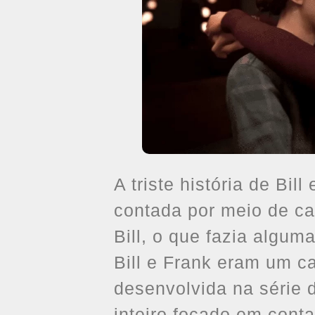
A triste história de Bil
contada por meio de car
Bill, o que fazia algu
Bill e Frank eram um c
desenvolvida na série 
inteiro focado em conta