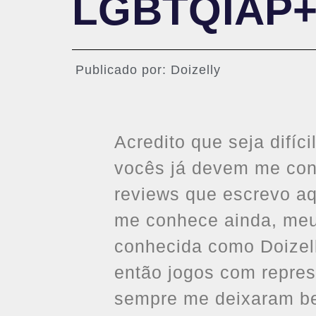
LGBTQIAP
Publicado por:
Doizelly
Acredito que seja difíc
vocês já devem me conh
reviews que escrevo aq
me conhece ainda, me
conhecida como Doizel
então jogos com repre
sempre me deixaram bem