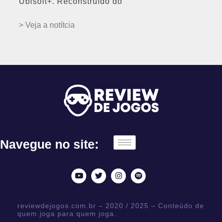
Ubisoft+. Reconstruído do
> Veja a notítcia
Navegue no site:
reviewdejogos.com.br – 2020 / 2025 – Conteúdo de
quem joga para quem joga.