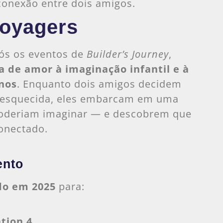
conexão entre dois amigos.
oyagers
ós os eventos de
Builder’s Journey
,
 de amor à imaginação infantil e à
nos
. Enquanto dois amigos decidem
l esquecida, eles embarcam em uma
poderiam imaginar — e descobrem que
conectado.
ento
do em 2025
para:
ation 4