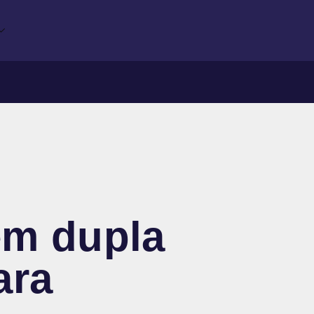
em dupla
ara