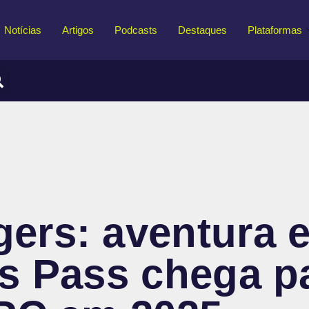
Notícias
Artigos
Podcasts
Destaques
Plataformas
ers: aventura 
s Pass chega p