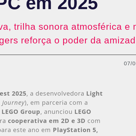
 PC em 2025
a, trilha sonora atmosférica e
ers reforça o poder da amizad
07/
st 2025
, a desenvolvedora
Light
 Journey
), em parceria com a
o
LEGO Group
, anunciou
LEGO
ura
cooperativa em 2D e 3D
com
para este ano em
PlayStation 5,