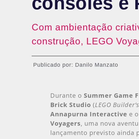
consoles e
Com ambientação criativ
construção, LEGO Voyag
Publicado por:
Danilo Manzato
Durante o
Summer Game Fe
Brick Studio
(
LEGO Builder’s
Annapurna Interactive
e 
Voyagers
, uma nova avent
lançamento previsto ainda 