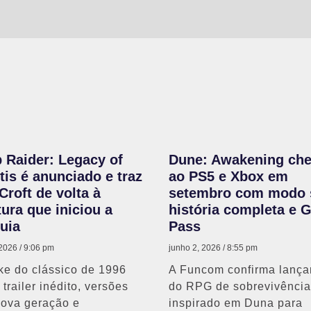
 Raider: Legacy of
Dune: Awakening ch
tis é anunciado e traz
ao PS5 e Xbox em
Croft de volta à
setembro com modo 
ura que iniciou a
história completa e 
uia
Pass
 2026
9:06 pm
junho 2, 2026
8:55 pm
e do clássico de 1996
A Funcom confirma lanç
trailer inédito, versões
do RPG de sobrevivência
nova geração e
inspirado em Duna para