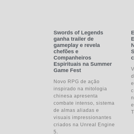
Swords of Legends
E
ganha trailer de
E
gameplay e revela
N
chefões e
S
Companheiros
c
Espirituais na Summer
V
Game Fest
d
Novo RPG de ação
e
inspirado na mitologia
c
chinesa apresenta
n
combate intenso, sistema
e
de almas aliadas e
T
visuais impressionantes
criados na Unreal Engine
5.