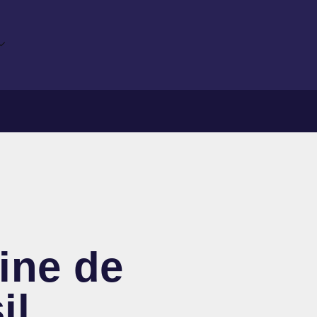
line de
il