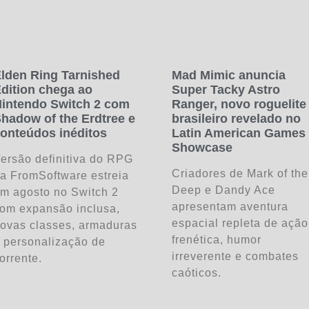
lden Ring Tarnished
Mad Mimic anuncia
dition chega ao
Super Tacky Astro
intendo Switch 2 com
Ranger, novo roguelite
hadow of the Erdtree e
brasileiro revelado no
onteúdos inéditos
Latin American Games
Showcase
ersão definitiva do RPG
Criadores de Mark of the
a FromSoftware estreia
Deep e Dandy Ace
m agosto no Switch 2
apresentam aventura
om expansão inclusa,
espacial repleta de ação
ovas classes, armaduras
frenética, humor
 personalização de
irreverente e combates
orrente.
caóticos.