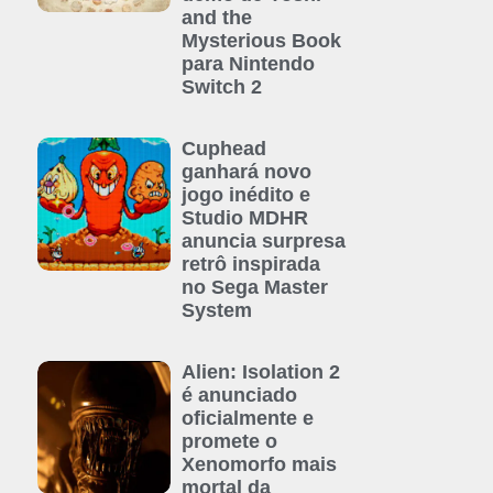
and the
Mysterious Book
para Nintendo
Switch 2
Cuphead
ganhará novo
jogo inédito e
Studio MDHR
anuncia surpresa
retrô inspirada
no Sega Master
System
Alien: Isolation 2
é anunciado
oficialmente e
promete o
Xenomorfo mais
mortal da