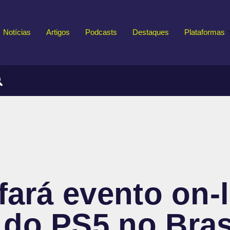
Notícias
Artigos
Podcasts
Destaques
Plataformas
fará evento on-
do PS5 no Bras