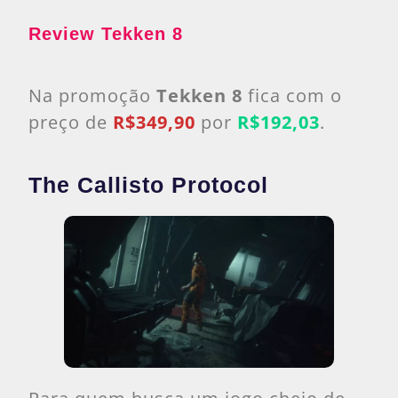
Review Tekken 8
Na promoção
Tekken 8
fica com o
preço de
R$349,90
por
R$192,03
.
The Callisto Protocol