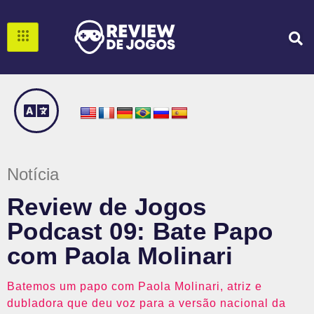
Notícia
Review de Jogos
Podcast 09: Bate Papo
com Paola Molinari
Batemos um papo com Paola Molinari, atriz e
dubladora que deu voz para a versão nacional da