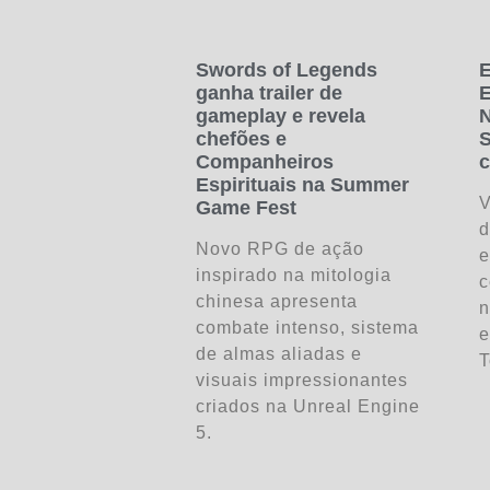
Swords of Legends
E
ganha trailer de
E
gameplay e revela
N
chefões e
S
Companheiros
c
Espirituais na Summer
V
Game Fest
d
Novo RPG de ação
e
inspirado na mitologia
c
chinesa apresenta
n
combate intenso, sistema
e
de almas aliadas e
T
visuais impressionantes
criados na Unreal Engine
5.