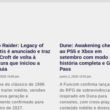
 Raider: Legacy of
Dune: Awakening ch
tis é anunciado e traz
ao PS5 e Xbox em
Croft de volta à
setembro com modo 
ura que iniciou a
história completa e 
uia
Pass
 2026
9:06 pm
junho 2, 2026
8:55 pm
e do clássico de 1996
A Funcom confirma lanç
trailer inédito, versões
do RPG de sobrevivência
nova geração e
inspirado em Duna para
mento confirmado para
consoles, com cross-play
iro de 2027.
conteúdo inédito e diver