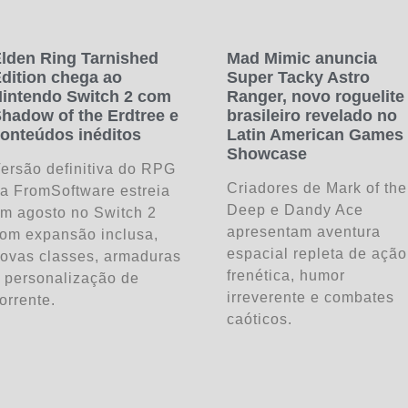
lden Ring Tarnished
Mad Mimic anuncia
dition chega ao
Super Tacky Astro
intendo Switch 2 com
Ranger, novo roguelite
hadow of the Erdtree e
brasileiro revelado no
onteúdos inéditos
Latin American Games
Showcase
ersão definitiva do RPG
Criadores de Mark of the
a FromSoftware estreia
Deep e Dandy Ace
m agosto no Switch 2
apresentam aventura
om expansão inclusa,
espacial repleta de ação
ovas classes, armaduras
frenética, humor
 personalização de
irreverente e combates
orrente.
caóticos.