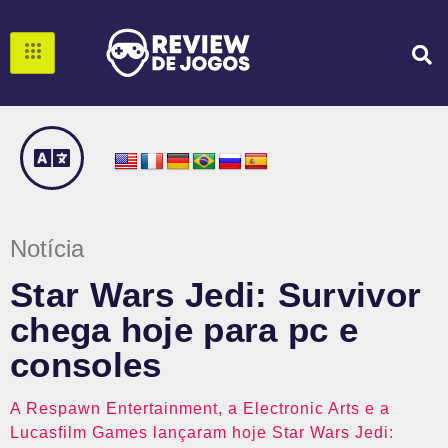
Notícia
Star Wars Jedi: Survivor
chega hoje para pc e
consoles
A Respawn Entertainment, a Electronic Arts e a
Lucasfilm Games lançaram hoje Star Wars Jedi: