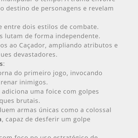
o destino de personagens e revelam
ne entre dois estilos de combate.
os lutam de forma independente.
-os ao Caçador, ampliando atributos e
ues devastadores.
s
:
torna do primeiro jogo, invocando
drenar inimigos.
: adiciona uma foice com golpes
ques brutais.
cluem armas únicas como a colossal
a
, capaz de desferir um golpe
 com foco no uso estratégico de