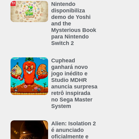
Nintendo
disponibiliza
demo de Yoshi
and the
Mysterious Book
para Nintendo
Switch 2
Cuphead
ganhará novo
jogo inédito e
Studio MDHR
anuncia surpresa
retrô inspirada
no Sega Master
System
Alien: Isolation 2
é anunciado
oficialmente e