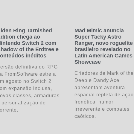
lden Ring Tarnished
Mad Mimic anuncia
dition chega ao
Super Tacky Astro
intendo Switch 2 com
Ranger, novo roguelite
hadow of the Erdtree e
brasileiro revelado no
onteúdos inéditos
Latin American Games
Showcase
ersão definitiva do RPG
Criadores de Mark of the
a FromSoftware estreia
Deep e Dandy Ace
m agosto no Switch 2
apresentam aventura
om expansão inclusa,
espacial repleta de ação
ovas classes, armaduras
frenética, humor
 personalização de
irreverente e combates
orrente.
caóticos.