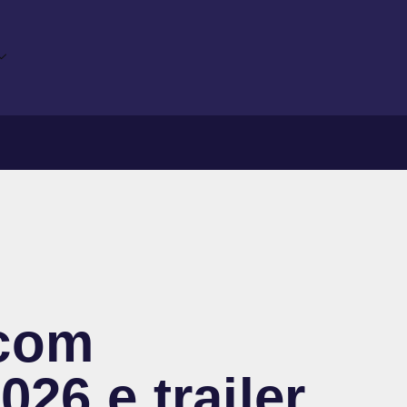
 com
26 e trailer