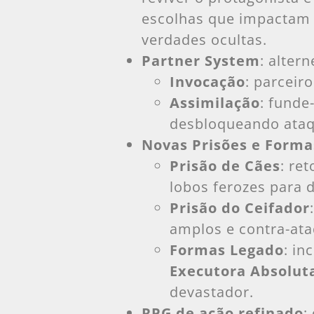
escolhas que impactam 
verdades ocultas.
Partner System
: alter
Invocação
: parceir
Assimilação
: funde
desbloqueando ataq
Novas Prisões e Forma
Prisão de Cães
: re
lobos ferozes para 
Prisão do Ceifador
amplos e contra-ata
Formas Legado
: in
Executora Absolut
devastador.
RPG de ação refinado
: