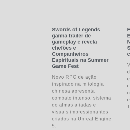
Swords of Legends
E
ganha trailer de
E
gameplay e revela
N
chefões e
S
Companheiros
c
Espirituais na Summer
V
Game Fest
d
Novo RPG de ação
e
inspirado na mitologia
c
chinesa apresenta
n
combate intenso, sistema
e
de almas aliadas e
T
visuais impressionantes
criados na Unreal Engine
5.