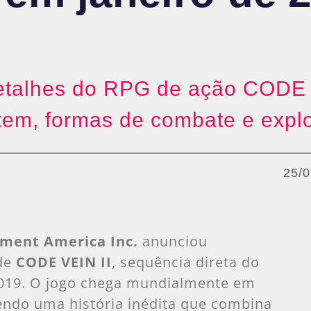
talhes do RPG de ação CODE V
tem, formas de combate e explo
25/
ment America Inc.
anunciou
 de
CODE VEIN II
, sequência direta do
019. O jogo chega mundialmente em
zendo uma história inédita que combina