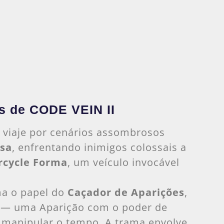
s de CODE VEIN II
: viaje por cenários assombrosos
sa
, enfrentando inimigos colossais a
rcycle Forma
, um veículo invocável
ma o papel do
Caçador de Aparições
,
 — uma Aparição com o poder de
e manipular o tempo. A trama envolve