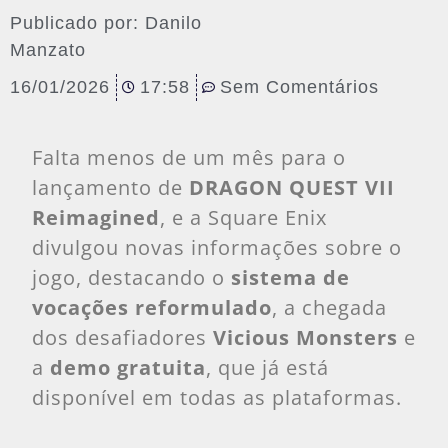
Publicado por:
Danilo
Manzato
16/01/2026
17:58
Sem Comentários
Falta menos de um mês para o
lançamento de
DRAGON QUEST VII
Reimagined
, e a Square Enix
divulgou novas informações sobre o
jogo, destacando o
sistema de
vocações reformulado
, a chegada
dos desafiadores
Vicious Monsters
e
a
demo gratuita
, que já está
disponível em todas as plataformas.