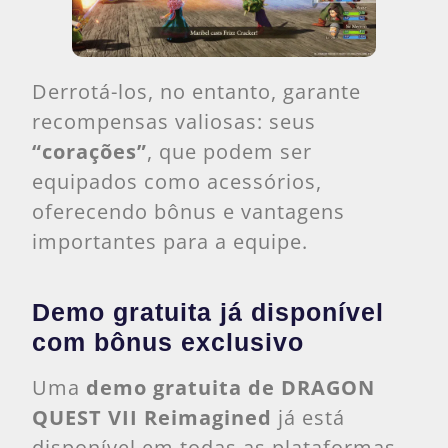
Derrotá-los, no entanto, garante
recompensas valiosas: seus
“corações”
, que podem ser
equipados como acessórios,
oferecendo bônus e vantagens
importantes para a equipe.
Demo gratuita já disponível
com bônus exclusivo
Uma
demo gratuita de DRAGON
QUEST VII Reimagined
já está
disponível em todas as plataformas