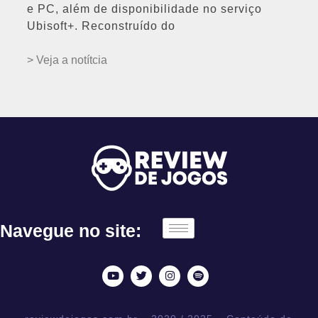
e PC, além de disponibilidade no serviço
Ubisoft+. Reconstruído do
> Veja a notítcia
Navegue no site: