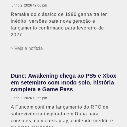
junho 2, 2026
9:06 pm
Remake do clássico de 1996 ganha trailer
inédito, versões para nova geração e
lançamento confirmado para fevereiro de
2027.
> Veja a notítcia
Dune: Awakening chega ao PS5 e Xbox
em setembro com modo solo, história
completa e Game Pass
junho 2, 2026
8:55 pm
A Funcom confirma lançamento do RPG de
sobrevivência inspirado em Duna para
consoles, com cross-play, conteúdo inédito e