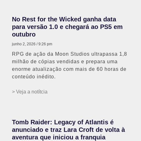
No Rest for the Wicked ganha data
para versão 1.0 e chegará ao PS5 em
outubro
junho 2, 2026
9:26 pm
RPG de ação da Moon Studios ultrapassa 1,8
milhão de cópias vendidas e prepara uma
enorme atualização com mais de 60 horas de
conteúdo inédito.
> Veja a notítcia
Tomb Raider: Legacy of Atlantis é
anunciado e traz Lara Croft de volta à
aventura que iniciou a franquia