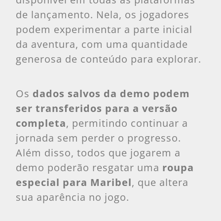
de lançamento. Nela, os jogadores
podem experimentar a parte inicial
da aventura, com uma quantidade
generosa de conteúdo para explorar.
Os
dados salvos da demo podem
ser transferidos para a versão
completa
, permitindo continuar a
jornada sem perder o progresso.
Além disso, todos que jogarem a
demo poderão resgatar uma
roupa
especial para Maribel
, que altera
sua aparência no jogo.