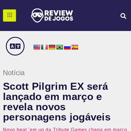
Notícia
Scott Pilgrim EX será
lançado em março e
revela novos
personagens jogáveis
Novo beat ’em up da Tribute Games chega em março