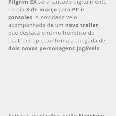
Pilgrim EX
será lançado digitalmente
no dia
3 de março
para
PC e
consoles
. A novidade veio
acompanhada de um
novo trailer
,
que destaca o ritmo frenético do
beat ’em up e confirma a chegada de
dois novos personagens jogáveis
.
Entre as revelações, estão
Matthew