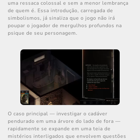
uma ressaca colossal e sem a menor lembrança
de quem é. Essa introdução, carregada de
simbolismos, já sinaliza que o jogo não irá
poupar o jogador de mergulhos profundos na
psique de seu personagem.
O caso principal — investigar o cadáver
pendurado em uma árvore do lado de fora —
rapidamente se expande em uma teia de
mistérios interligados que envolvem questões