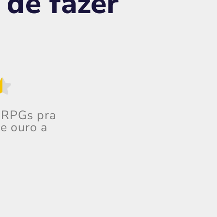
 de fazer
e RPGs pra
e ouro a