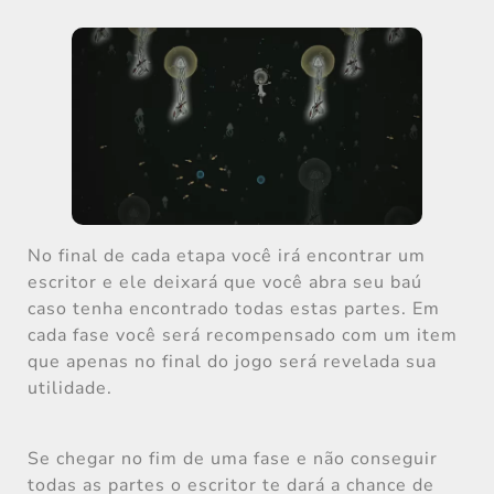
No final de cada etapa você irá encontrar um
escritor e ele deixará que você abra seu baú
caso tenha encontrado todas estas partes. Em
cada fase você será recompensado com um item
que apenas no final do jogo será revelada sua
utilidade.
Se chegar no fim de uma fase e não conseguir
todas as partes o escritor te dará a chance de