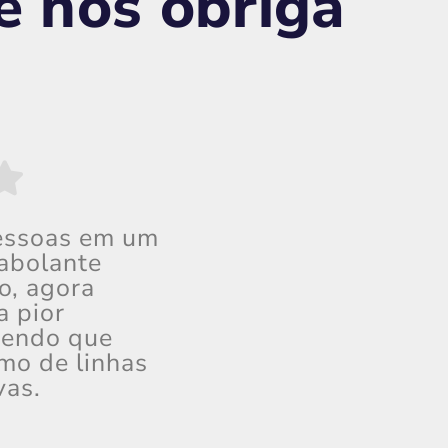
 nos obriga
pessoas em um
rabolante
o, agora
a pior
 tendo que
mo de linhas
vas.