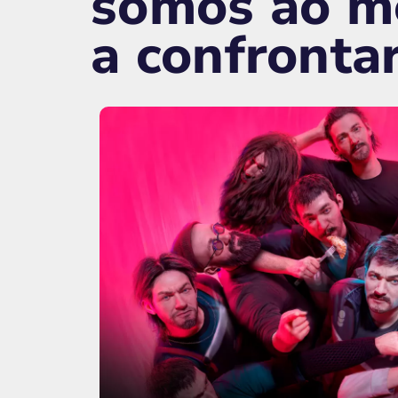
somos ao m
a confronta