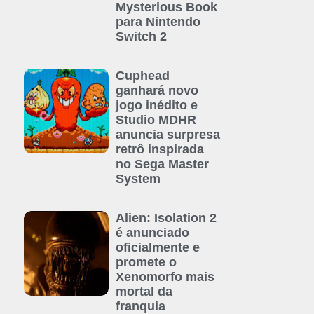
Mysterious Book
para Nintendo
Switch 2
Cuphead
ganhará novo
jogo inédito e
Studio MDHR
anuncia surpresa
retrô inspirada
no Sega Master
System
Alien: Isolation 2
é anunciado
oficialmente e
promete o
Xenomorfo mais
mortal da
franquia