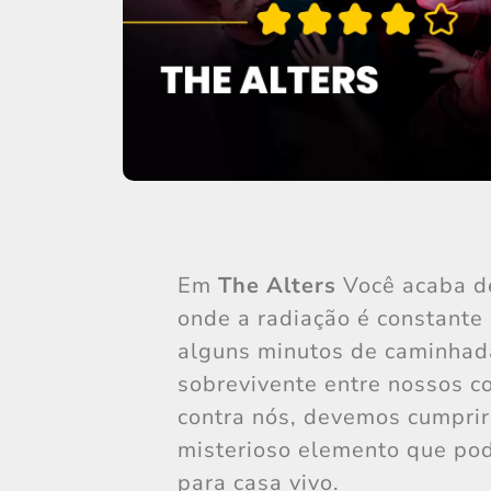
Em
The Alters
Você acaba de
onde a radiação é constante 
alguns minutos de caminhad
sobrevivente entre nossos c
contra nós, devemos cumprir
misterioso elemento que pod
para casa vivo.