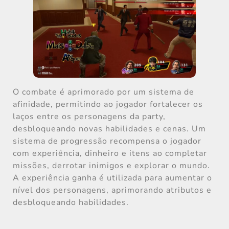
O combate é aprimorado por um sistema de
afinidade, permitindo ao jogador fortalecer os
laços entre os personagens da party,
desbloqueando novas habilidades e cenas. Um
sistema de progressão recompensa o jogador
com experiência, dinheiro e itens ao completar
missões, derrotar inimigos e explorar o mundo.
A experiência ganha é utilizada para aumentar o
nível dos personagens, aprimorando atributos e
desbloqueando habilidades.